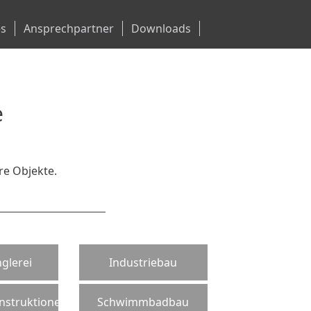
es
Ansprechpartner
Downloads
e
re Objekte.
glerei
Industriebau
nstruktionen
Schwimmbadbau