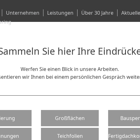
ion
Unternehmen
Leistungen
Über 30 Jahre
Aktuell
ingen
oring
Sammeln Sie hier Ihre Eindrück
Werfen Sie einen Blick in unsere Arbeiten.
entieren wir Ihnen bei einem persönlichen Gespräch weite
ierung
Großflächen
Bauspen
ünungen
Teichfolien
Fertigdachko